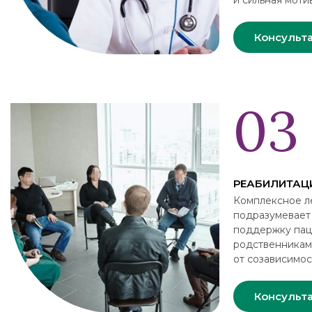
и сильная моти
Консульт
РЕАБИЛИТАЦ
Комплексное л
подразумевает
поддержку пац
родственникам
от созависимос
Консульт