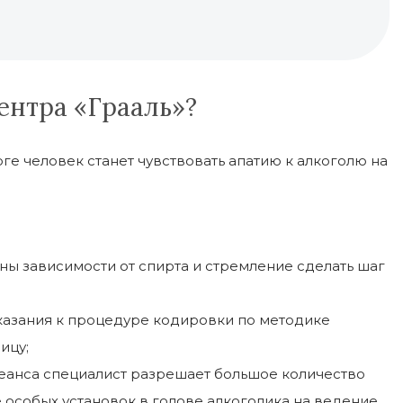
ентра «Грааль»?
е человек станет чувствовать апатию к алкоголю на
ы зависимости от спирта и стремление сделать шаг
казания к процедуре кодировки по методике
ицу;
 сеанса специалист разрешает большое количество
 особых установок в голове алкоголика на ведение