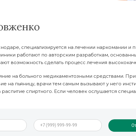
овженко
снодаре, специализируется на лечении наркомании и 
ники работают по авторским разработкам, основанны
 дают возможность сделать процесс лечения высокока
яние на больного медикаментозными средствами. При
ие на пьяницу, врачи тем самым вызывают у него инс
а распитие спиртного. Если человек ослушается специа