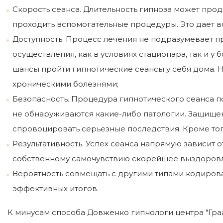
Скорость сеанса. Длительность гипноза может продо
проходить вспомогательные процедуры. Это дает в
Доступность. Процесс лечения не подразумевает п
осуществления, как в условиях стационара, так и 
шансы пройти гипнотические сеансы у себя дома. Н
хроническими болезнями;
Безопасность. Процедура гипнотического сеанса п
не обнаруживаются какие-либо патологии. Защищен
спровоцировать серьезные последствия. Кроме тог
Результативность. Успех сеанса напрямую зависит 
собственному самочувствию скорейшее выздоровл
Вероятность совмещать с другими типами кодирова
эффективных итогов.
К минусам способа Довженко гипнологи центра "Граа