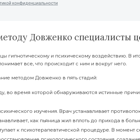
методу Довженко специалисты ц
ы гипнотическому и психическому воздействию. В итог
онимает все, что происходит с ним и вокруг него.
ние методом Довженко в пять стадий:
у, во время которой обнаруживаются истинные причин
сихического изучения. Врач устанавливает противопо
навливает, как пьяница жил вплоть до прихода в больн
иступает к психотерапевтической процедуре. В момент
восстановление психологического состояния, создание