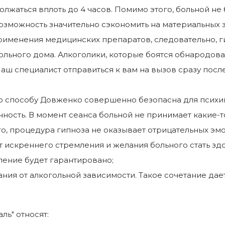
лжаться вплоть до 4 часов. Помимо этого, больной не 
озможность значительно сэкономить на материальных з
рименения медицинских препаратов, следовательно, 
у больного дома. Алкоголики, которые боятся обнародо
аш специалист отправиться к вам на вызов сразу посл
о способу Довженко совершенно безопасна для психи
ность. В момент сеанса больной не принимает какие-т
о, процедура гипноза не оказывает отрицательных эмо
от искреннего стремления и желания больного стать зд
ение будет гарантировано;
ния от алкогольной зависимости. Такое сочетание дае
ль" относят: